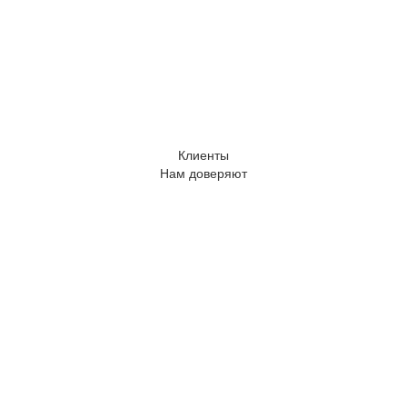
другое.
ЧИТАТЬ ПОЛНОСТЬЮ
Клиенты
Нам доверяют
Сертификаты
Наши достижения