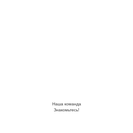
Приглашаем к сотрудничеству и партнерству!
ОТПРАВИТЬ ЗАПРОС
Наша команда
Знакомьтесь!