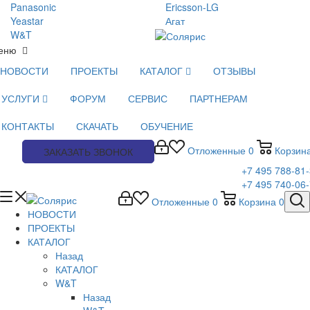
Panasonic
Ericsson-LG
Yeastar
Агат
W&T
еню
НОВОСТИ
ПРОЕКТЫ
КАТАЛОГ
ОТЗЫВЫ
УСЛУГИ
ФОРУМ
СЕРВИС
ПАРТНЕРАМ
КОНТАКТЫ
СКАЧАТЬ
ОБУЧЕНИЕ
Отложенные
0
Корзин
ЗАКАЗАТЬ ЗВОНОК
+7 495 788-81
+7 495 740-06
Отложенные
0
Корзина
0
НОВОСТИ
ПРОЕКТЫ
КАТАЛОГ
Назад
КАТАЛОГ
W&T
Назад