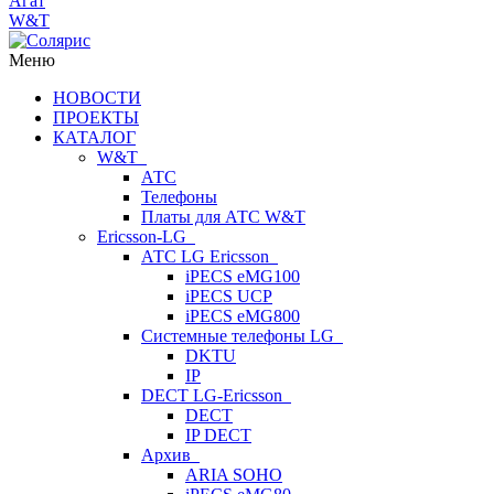
Агат
W&T
Меню
НОВОСТИ
ПРОЕКТЫ
КАТАЛОГ
W&T
АТС
Телефоны
Платы для АТС W&T
Ericsson-LG
АТС LG Ericsson
iPECS eMG100
iPECS UCP
iPECS eMG800
Системные телефоны LG
DKTU
IP
DECT LG-Ericsson
DECT
IP DECT
Архив
ARIA SOHO