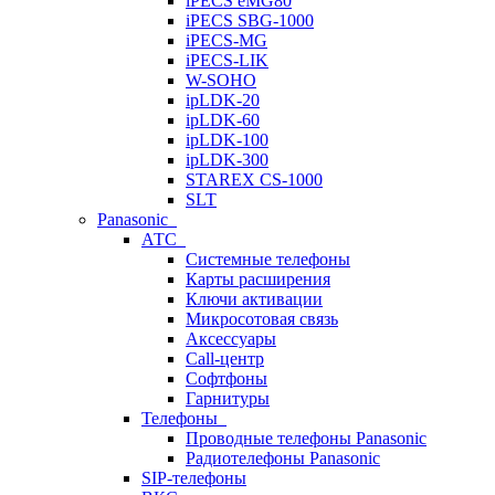
iPECS eMG80
iPECS SBG-1000
iPECS-MG
iPECS-LIK
W-SOHO
ipLDK-20
ipLDK-60
ipLDK-100
ipLDK-300
STAREX CS-1000
SLT
Panasonic
АТС
Системные телефоны
Карты расширения
Ключи активации
Микросотовая связь
Аксессуары
Call-центр
Софтфоны
Гарнитуры
Телефоны
Проводные телефоны Panasonic
Радиотелефоны Panasonic
SIP-телефоны