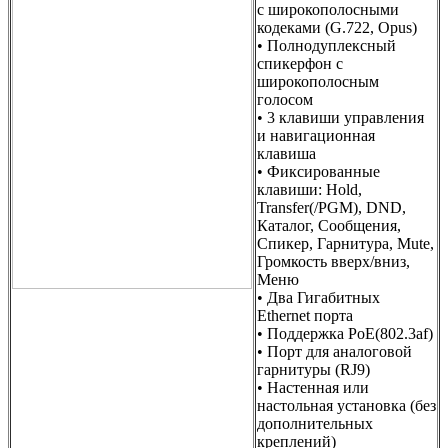
с широкополосными
кодеками (G.722, Opus)
• Полнодуплексный
спикерфон с
широкополосным
голосом
• 3 клавиши управления
и навигационная
клавиша
• Фиксированные
клавиши: Hold,
Transfer(/PGM), DND,
Каталог, Сообщения,
Спикер, Гарнитура, Mute,
Громкость вверх/вниз,
Меню
• Два Гигабитных
Ethernet порта
• Поддержка PoE(802.3af)
• Порт для аналоговой
гарнитуры (RJ9)
• Настенная или
настольная установка (без
дополнительных
креплений)