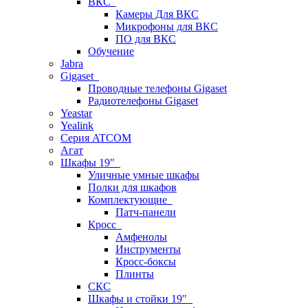
ВКС
Камеры Для ВКС
Микрофоны для ВКС
ПО для ВКС
Обучение
Jabra
Gigaset
Проводные телефоны Gigaset
Радиотелефоны Gigaset
Yeastar
Yealink
Серия ATCOM
Агат
Шкафы 19"
Уличные умные шкафы
Полки для шкафов
Комплектующие
Патч-панели
Кросс
Амфенолы
Инструменты
Кросс-боксы
Плинты
СКС
Шкафы и стойки 19"