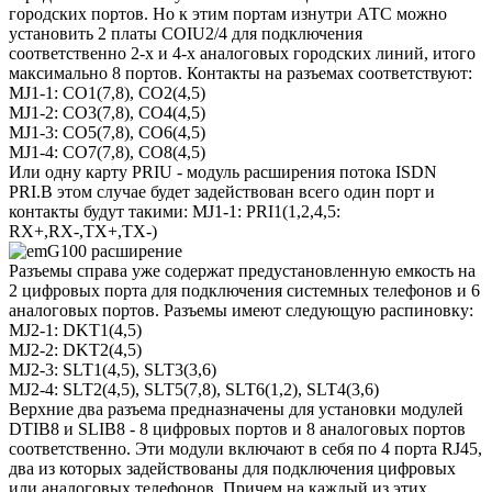
городских портов. Но к этим портам изнутри АТС можно
установить 2 платы COIU2/4 для подключения
соответственно 2-х и 4-х аналоговых городских линий, итого
максимально 8 портов. Контакты на разъемах соответствуют:
MJ1-1: CO1(7,8), CO2(4,5)
MJ1-2: CO3(7,8), CO4(4,5)
MJ1-3: CO5(7,8), CO6(4,5)
MJ1-4: CO7(7,8), CO8(4,5)
Или одну карту PRIU - модуль расширения потока ISDN
PRI.В этом случае будет задействован всего один порт и
контакты будут такими: MJ1-1: PRI1(1,2,4,5:
RX+,RX-,TX+,TX-)
Разъемы справа уже содержат предустановленную емкость на
2 цифровых порта для подключения системных телефонов и 6
аналоговых портов. Разъемы имеют следующую распиновку:
MJ2-1: DKT1(4,5)
MJ2-2: DKT2(4,5)
MJ2-3: SLT1(4,5), SLT3(3,6)
MJ2-4: SLT2(4,5), SLT5(7,8), SLT6(1,2), SLT4(3,6)
Верхние два разъема предназначены для установки модулей
DTIB8 и SLIB8 - 8 цифровых портов и 8 аналоговых портов
соответственно. Эти модули включают в себя по 4 порта RJ45,
два из которых задействованы для подключения цифровых
или аналоговых телефонов. Причем на каждый из этих