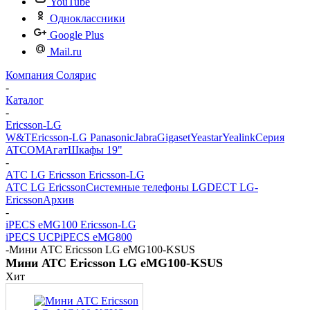
YouTube
Одноклассники
Google Plus
Mail.ru
Компания Солярис
-
Каталог
-
Ericsson-LG
W&T
Ericsson-LG
Panasonic
Jabra
Gigaset
Yeastar
Yealink
Серия
ATCOM
Агат
Шкафы 19"
-
АТС LG Ericsson Ericsson-LG
АТС LG Ericsson
Системные телефоны LG
DECT LG-
Ericsson
Архив
-
iPECS eMG100 Ericsson-LG
iPECS UCP
iPECS eMG800
-
Мини АТС Ericsson LG eMG100-KSUS
Мини АТС Ericsson LG eMG100-KSUS
Хит