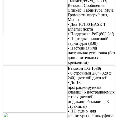
Transfer(/PGM), DND,
Каталог, Сообщения,
Спикер, Гарнитура, Mute,
Громкость вверх/вниз,
Меню
• Два 10/100 BASE-T
Ethernet порта
• Поддержка PoE(802.3af)
• Порт для аналоговой
гарнитуры (RJ9)
• Настенная или
настольная установка (без
дополнительных
креплений)
Ericsson-LG 1030i
• 6 строчный 2.8” (320 x
240) цветной дисплей
• До 18
программируемых
клавиш (6 настраиваемых
с трёхцветной
индикацией клавиш, 3
страницы)
• HD аудио для
гарнитуры и спикерфона