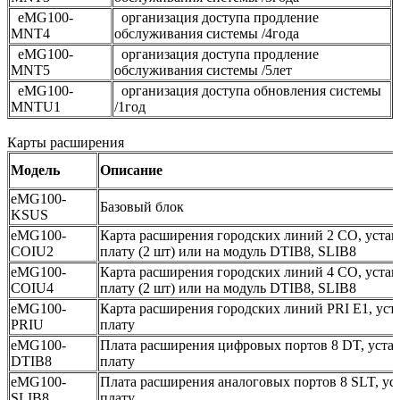
eMG100-
организация доступа продление
MNT4
обслуживания системы /4года
eMG100-
организация доступа продление
MNT5
обслуживания системы /5лет
eMG100-
организация доступа обновления системы
MNTU1
/1год
Карты расширения
Модель
Описание
eMG100-
Базовый блок
KSUS
eMG100-
Карта расширения городских линий 2 CO, устан
COIU2
плату (2 шт) или на модуль DTIB8, SLIB8
eMG100-
Карта расширения городских линий 4 CO, устан
COIU4
плату (2 шт) или на модуль DTIB8, SLIB8
eMG100-
Карта расширения городских линий PRI E1, уст
PRIU
плату
eMG100-
Плата расширения цифровых портов 8 DT, уста
DTIB8
плату
eMG100-
Плата расширения аналоговых портов 8 SLT, ус
SLIB8
плату