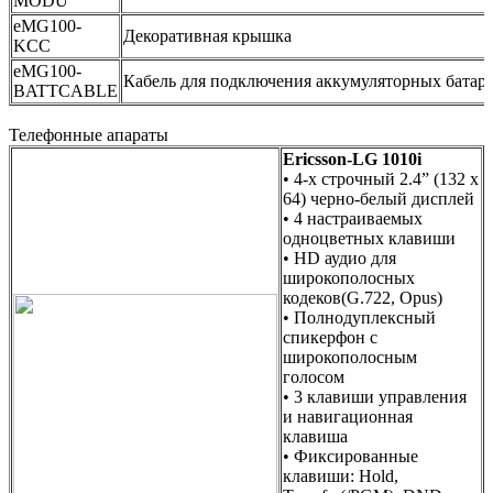
MODU
eMG100-
Декоративная крышка
KCC
eMG100-
Кабель для подключения аккумуляторных батар
BATTCABLE
Телефонные апараты
Ericsson-LG 1010i
• 4-х строчный 2.4” (132 x
64) черно-белый дисплей
• 4 настраиваемых
одноцветных клавиши
• HD аудио для
широкополосных
кодеков(G.722, Opus)
• Полнодуплексный
спикерфон с
широкополосным
голосом
• 3 клавиши управления
и навигационная
клавиша
• Фиксированные
клавиши: Hold,