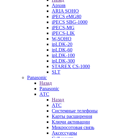
Архив
ARIA SOHO
iPECS eMG80
iPECS SBG-1000
iPECS-MG
iPECS-LIK
W-SOHO
ipLDK-20
ipLDK-60
ipLDK-100
ipLDK-300
STAREX CS-1000
SLT
Panasonic
Назад
Panasonic
АТС
Назад
АТС
Системные телефоны
Карты расширения
Ключи активации
Микросотовая связь
Аксессуары