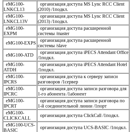
eMG100-
организация доступа MS Lync RCC Client
LNKCL13
(2010) /1подкл.
eMG100-
организация доступа MS Lync RCC Client
LNKCL13V
(2013) /1подкл.
eMG100-
организация доступа расширенной
EXPM
системы /master
организация доступа расширенной
eMG100-EXPS
системы /slave
организация доступа iPECS Attendant Office
eMG100-ATD
/1подкл.
eMG100-
организация доступа iPECS Attendant Hotel
ATDH
/1подкл.
eMG100-
организация доступа к серверу записи
IPCRS
разговоров /1сервер
eMG100-
организация доступа записи разговора для
IPCRC
1-го абонента /1абонент
eMG100-
организация доступа записи разговора по
IPCRT
1-й соединительной линии /1порт
eMG100-
организация доступа ClickCall /1подкл.
CLICKCALL
eMG100-UCS-
организация доступа UCS-BASIC /1подкл.
BASIC