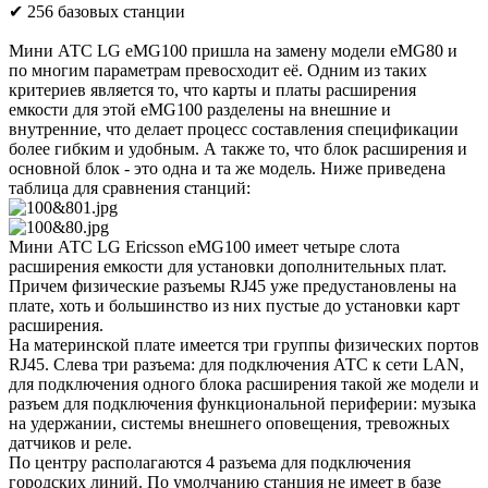
✔ 256 базовых станции
Мини АТС LG eMG100 пришла на замену модели eMG80 и
по многим параметрам превосходит её. Одним из таких
критериев является то, что карты и платы расширения
емкости для этой eMG100 разделены на внешние и
внутренние, что делает процесс составления спецификации
более гибким и удобным. А также то, что блок расширения и
основной блок - это одна и та же модель. Ниже приведена
таблица для сравнения станций:
Мини АТС LG Ericsson eMG100 имеет четыре слота
расширения емкости для установки дополнительных плат.
Причем физические разъемы RJ45 уже предустановлены на
плате, хоть и большинство из них пустые до установки карт
расширения.
На материнской плате имеется три группы физических портов
RJ45. Слева три разъема: для подключения АТС к сети LAN,
для подключения одного блока расширения такой же модели и
разъем для подключения функциональной периферии: музыка
на удержании, системы внешнего оповещения, тревожных
датчиков и реле.
По центру располагаются 4 разъема для подключения
городских линий. По умолчанию станция не имеет в базе