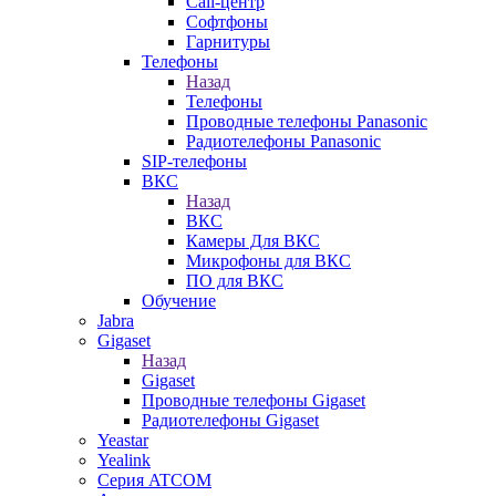
Call-центр
Софтфоны
Гарнитуры
Телефоны
Назад
Телефоны
Проводные телефоны Panasonic
Радиотелефоны Panasonic
SIP-телефоны
ВКС
Назад
ВКС
Камеры Для ВКС
Микрофоны для ВКС
ПО для ВКС
Обучение
Jabra
Gigaset
Назад
Gigaset
Проводные телефоны Gigaset
Радиотелефоны Gigaset
Yeastar
Yealink
Серия ATCOM