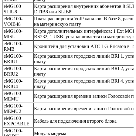
eMG100-
Карта расширения внутренних абонентов 8 SLT,
SLIU8
DTIB8 или SLIB8
eMG100-
Плата расширения VoIP каналов. В базе 8, расши
VOIB48
на материнскую плату
eMG100-
Карта дополнительных интерфейсов: 1 Ext MOH, 1
MISU
RS232, 1 USB. устанавливается на материнскую
eMG100-
Кронштейн для установки АТС LG-Ericsson в 19
RMB
eMG100-
Карта расширения городских линий BRI 1, уста
BRIU1
плату
eMG100-
Карта расширения городских линий BRI 2, уста
BRIU2
плату
eMG100-
Карта расширения городских линий BRI 4, уста
BRIU4
плату
eMG100-
Карта расширения времени записи Голосовой по
MEMU
eMG100-
Карта расширения времени записи Голосовой по
MEMU2
eMG100-
Кабель для подключения второго блока
EXPCABLE
eMG100-
Модуль модема