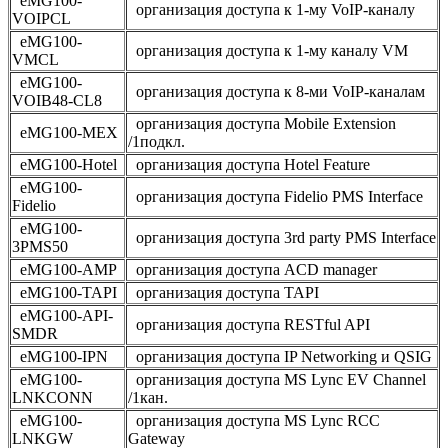
eMG100-
организация доступа к 1-му VoIP-каналу
VOIPCL
eMG100-
организация доступа к 1-му каналу VM
VMCL
eMG100-
организация доступа к 8-ми VoIP-каналам
VOIB48-CL8
организация доступа Mobile Extension
eMG100-MEX
/1подкл.
eMG100-Hotel
организация доступа Hotel Feature
eMG100-
организация доступа Fidelio PMS Interface
Fidelio
eMG100-
организация доступа 3rd party PMS Interface
3PMS50
eMG100-AMP
организация доступа ACD manager
eMG100-TAPI
организация доступа TAPI
eMG100-API-
организация доступа RESTful API
SMDR
eMG100-IPN
организация доступа IP Networking и QSIG
eMG100-
организация доступа MS Lync EV Channel
LNKCONN
/1кан.
eMG100-
организация доступа MS Lync RCC
LNKGW
Gateway