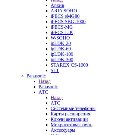
Архив
ARIA SOHO
iPECS eMG80
iPECS SBG-1000
iPECS-MG
iPECS-LIK
W-SOHO
ipLDK-20
ipLDK-60
ipLDK-100
ipLDK-300
STAREX CS-1000
SLT
Panasonic
Назад
Panasonic
АТС
Назад
АТС
Системные телефоны
Карты расширения
Ключи активации
Микросотовая связь
Аксессуары