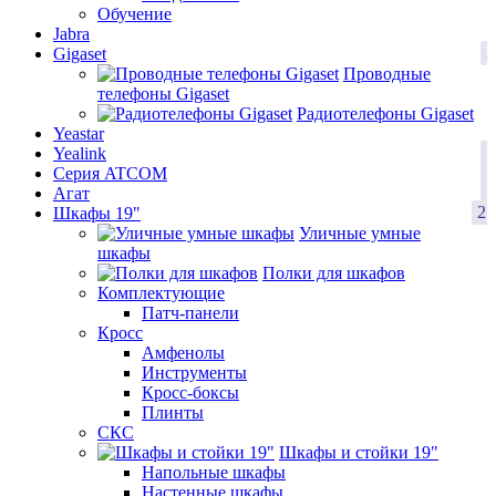
Обучение
Jabra
2
Gigaset
Проводные
телефоны Gigaset
Радиотелефоны Gigaset
Yeastar
1
Yealink
1
Серия ATCOM
1
Агат
25
Шкафы 19"
Уличные умные
шкафы
Полки для шкафов
Комплектующие
Патч-панели
Кросс
Амфенолы
Инструменты
Кросс-боксы
Плинты
СКС
Шкафы и стойки 19"
Напольные шкафы
Настенные шкафы