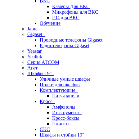
ВКС
Камеры Для ВКС
Микрофоны для ВКС
ПО для ВКС
Обучение
Jabra
Gigaset
Проводные телефоны Gigaset
Радиотелефоны Gigaset
Yeastar
Yealink
Серия ATCOM
Агат
Шкафы 19"
Уличные умные шкафы
Полки для шкафов
Комплектующие
Патч-панели
Кросс
Амфенолы
Инструменты
Кросс-боксы
Плинты
СКС
Шкафы и стойки 19"