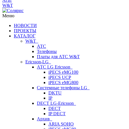
Агат
W&T
Меню
НОВОСТИ
ПРОЕКТЫ
КАТАЛОГ
W&T
АТС
Телефоны
Платы для АТС W&T
Ericsson-LG
АТС LG Ericsson
iPECS eMG100
iPECS UCP
iPECS eMG800
Системные телефоны LG
DKTU
IP
DECT LG-Ericsson
DECT
IP DECT
Архив
ARIA SOHO