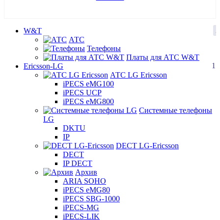
2
W&T
АТС
Телефоны
Платы для АТС W&T
17
Ericsson-LG
АТС LG Ericsson
iPECS eMG100
iPECS UCP
iPECS eMG800
Системные телефоны
LG
DKTU
IP
DECT LG-Ericsson
DECT
IP DECT
Архив
ARIA SOHO
iPECS eMG80
iPECS SBG-1000
iPECS-MG
iPECS-LIK