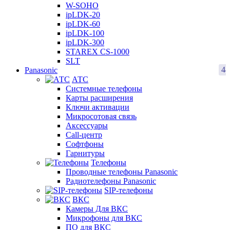
W-SOHO
ipLDK-20
ipLDK-60
ipLDK-100
ipLDK-300
STAREX CS-1000
SLT
44
Panasonic
АТС
Системные телефоны
Карты расширения
Ключи активации
Микросотовая связь
Аксессуары
Call-центр
Софтфоны
Гарнитуры
Телефоны
Проводные телефоны Panasonic
Радиотелефоны Panasonic
SIP-телефоны
ВКС
Камеры Для ВКС
Микрофоны для ВКС
ПО для ВКС