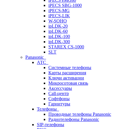
iPECS eMG80
iPECS SBG-1000
iPECS-MG
iPECS-LIK
W-SOHO
ipLDK-20
ipLDK-60
ipLDK-100
ipLDK-300
STAREX CS-1000
SLT
Panasonic
АТС
Системные телефоны
Карты расширения
Ключи активации
Микросотовая связь
Аксессуары
Call-центр
Софтфоны
Гарнитуры
Телефоны
Проводные телефоны Panasonic
Радиотелефоны Panasonic
SIP-телефоны