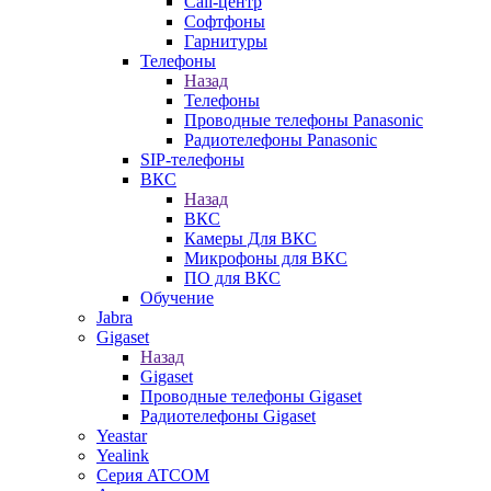
Call-центр
Софтфоны
Гарнитуры
Телефоны
Назад
Телефоны
Проводные телефоны Panasonic
Радиотелефоны Panasonic
SIP-телефоны
ВКС
Назад
ВКС
Камеры Для ВКС
Микрофоны для ВКС
ПО для ВКС
Обучение
Jabra
Gigaset
Назад
Gigaset
Проводные телефоны Gigaset
Радиотелефоны Gigaset
Yeastar
Yealink
Серия ATCOM