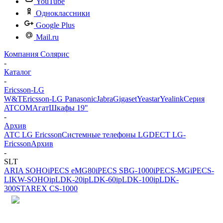
YouTube
Одноклассники
Google Plus
Mail.ru
Компания Солярис
-
Каталог
-
Ericsson-LG
W&T
Ericsson-LG
Panasonic
Jabra
Gigaset
Yeastar
Yealink
Серия
ATCOM
Агат
Шкафы 19"
-
Архив
АТС LG Ericsson
Системные телефоны LG
DECT LG-
Ericsson
Архив
-
SLT
ARIA SOHO
iPECS eMG80
iPECS SBG-1000
iPECS-MG
iPECS-
LIK
W-SOHO
ipLDK-20
ipLDK-60
ipLDK-100
ipLDK-
300
STAREX CS-1000
Лучшее предложение!
Партнёрам, интеграторам, установщикам, проектным и